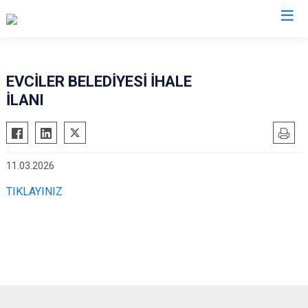
Afyonkarahisar
EVCİLER BELEDİYESİ İHALE
İLANI
Başmakçı
Hocalar
Bayat
İhsaniye
Bolvadin
İscehisar
11.03.2026
Çay
Kızılören
TIKLAYINIZ
Çobanlar
Sandıklı
Dazkırı
Şuhut
Dinar
Sultandağı
Emirdağ
Sinanpaşa
Evciler