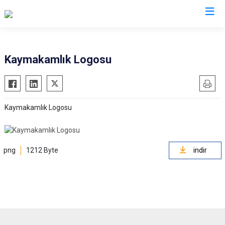
Afyonkarahisar
Kaymakamlık Logosu
Başmakçı
Hocalar
Bayat
İhsaniye
Kaymakamlık Logosu
Bolvadin
İscehisar
Çay
Kızılören
Çobanlar
Sandıklı
png
1212 Byte
indir
Dazkırı
Şuhut
Dinar
Sultandağı
Emirdağ
Sinanpaşa
Evciler