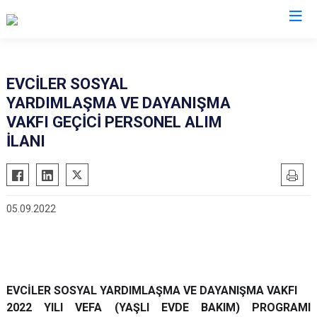
Afyonkarahisar
EVCİLER SOSYAL
YARDIMLAŞMA VE DAYANIŞMA
Başmakçı
Hocalar
VAKFI GEÇİCİ PERSONEL ALIM
Bayat
İhsaniye
İLANI
Bolvadin
İscehisar
Çay
Kızılören
Çobanlar
Sandıklı
05.09.2022
Dazkırı
Şuhut
Dinar
Sultandağı
Emirdağ
Sinanpaşa
Evciler
EVCİLER SOSYAL YARDIMLAŞMA VE DAYANIŞMA VAKFI
2022 YILI VEFA (YAŞLI EVDE BAKIM) PROGRAMI